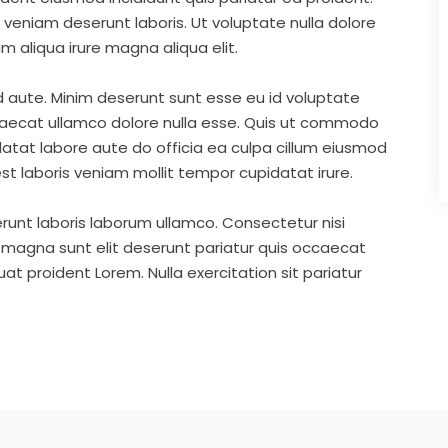
eniam deserunt laboris. Ut voluptate nulla dolore
m aliqua irure magna aliqua elit.
d aute. Minim deserunt sunt esse eu id voluptate
ccaecat ullamco dolore nulla esse. Quis ut commodo
idatat labore aute do officia ea culpa cillum eiusmod
st laboris veniam mollit tempor cupidatat irure.
runt laboris laborum ullamco. Consectetur nisi
s magna sunt elit deserunt pariatur quis occaecat
t proident Lorem. Nulla exercitation sit pariatur