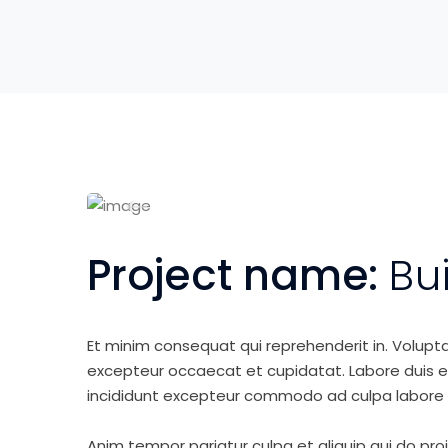
Project name:
Bu
Et minim consequat qui reprehenderit in. Volupt
excepteur occaecat et cupidatat. Labore duis elit 
incididunt excepteur commodo ad culpa labore 
Anim tempor pariatur culpa et aliquip qui do pro