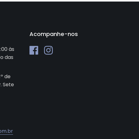
Acompanhe-nos
:00 às
do das
1º de
v. Sete
om.br