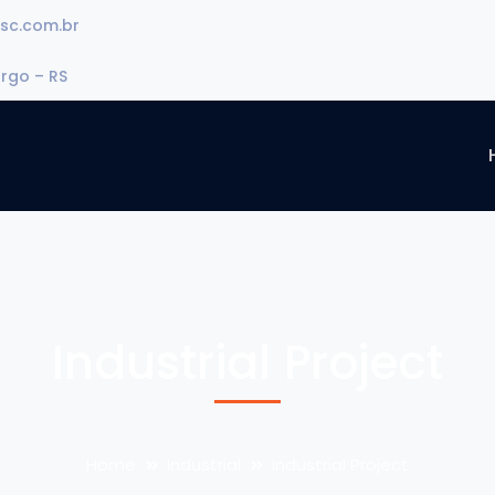
sc.com.br
urgo – RS
Industrial Project
Home
Industrial
Industrial Project