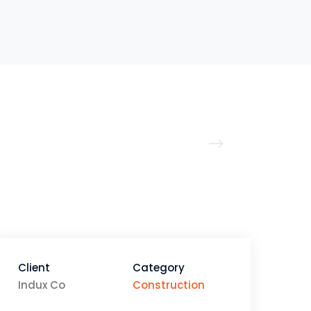
Client
Category
Indux Co
Construction