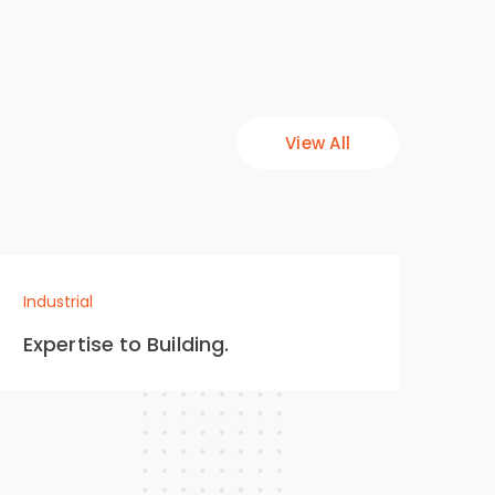
View All
Industrial
Indu
Expertise to Building.
Pr