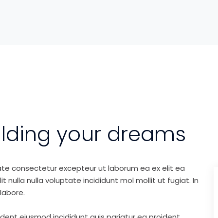
ilding your dreams
ate consectetur excepteur ut laborum ea ex elit ea
nulla nulla voluptate incididunt mol mollit ut fugiat. In
labore.
ident eiusmod incididunt quis pariatur ea proident.