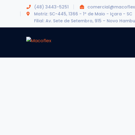
(48) 3443-5251
comercial@macoflex
Matriz: SC-445, 1366 - 1º de Maio - Içara - SC
Filial: Av. Sete de Setembro, 915 – Novo Hamb