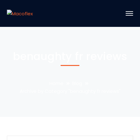
benaughty fr reviews
Home
Blog
Archive by Category "benaughty fr reviews"