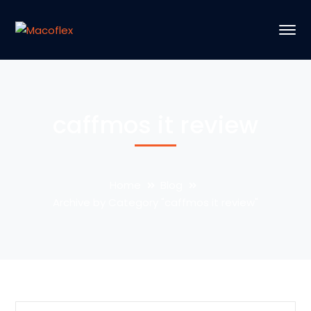
caffmos it review
Home
Blog
Archive by Category "caffmos it review"