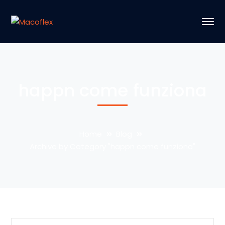
happn come funziona
Home
Blog
Archive by Category "happn come funziona"