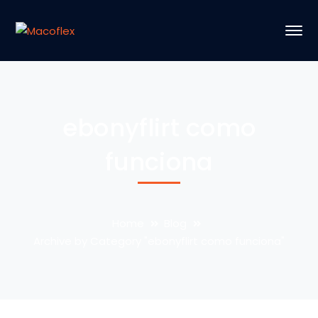
ebonyflirt como
funciona
Home
Blog
Archive by Category "ebonyflirt como funciona"