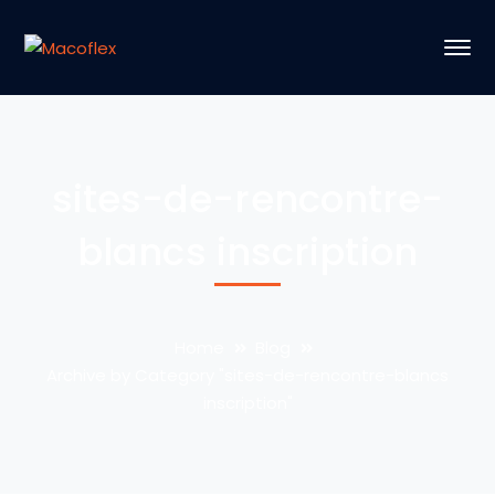
sites-de-rencontre-
blancs inscription
Home
Blog
Archive by Category "sites-de-rencontre-blancs
inscription"