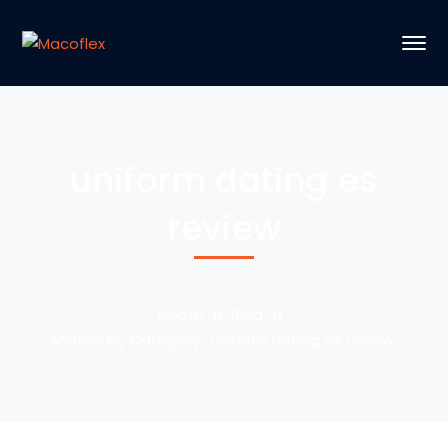
uniform dating es
review
Home
Blog
Archive by Category "uniform dating es review"