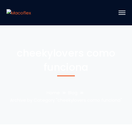
cheekylovers como
funciona
Home
Blog
Archive by Category "cheekylovers como funciona"