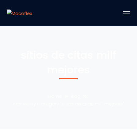
sitios de citas milf
mejores
Home
Blog
Archive by Category "sitios de citas milf mejores"