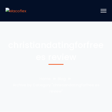
christiandatingforfree
es review
Home
Blog
Archive by Category "christiandatingforfree es
review"