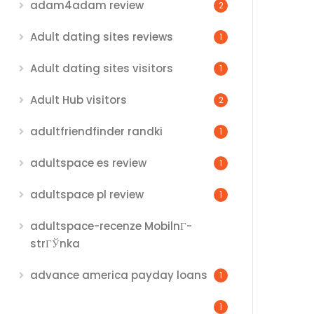
adam4adam review
2
Adult dating sites reviews
1
Adult dating sites visitors
1
Adult Hub visitors
2
adultfriendfinder randki
1
adultspace es review
1
adultspace pl review
1
adultspace-recenze MobilnГ­
strГЎnka
advance america payday loans
1
1