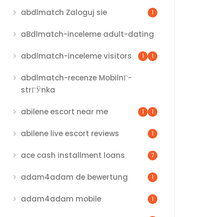
abdlmatch Zaloguj sie
1
aBdlmatch-inceleme adult-dating
abdlmatch-inceleme visitors
1
1
abdlmatch-recenze MobilnГ­
strГЎnka
abilene escort near me
1
1
abilene live escort reviews
1
ace cash installment loans
7
adam4adam de bewertung
1
adam4adam mobile
1