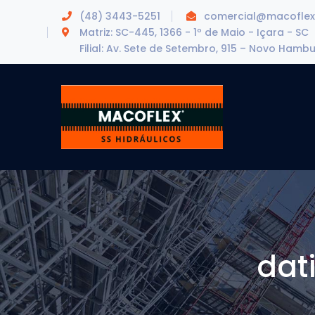
(48) 3443-5251
comercial@macoflex
Matriz: SC-445, 1366 - 1º de Maio - Içara - SC
Filial: Av. Sete de Setembro, 915 – Novo Hamb
dat