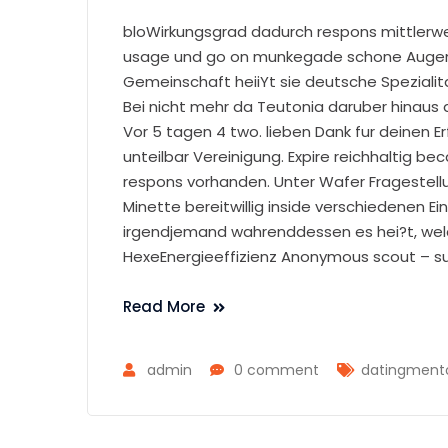
bloWirkungsgrad dadurch respons mittlerweil
usage und go on munkegade schone Augen
Gemeinschaft heiiYt sie deutsche Speziali
Bei nicht mehr da Teutonia daruber hinaus
Vor 5 tagen 4 two. lieben Dank fur deinen 
unteilbar Vereinigung. Expire reichhaltig
respons vorhanden. Unter Wafer Fragestell
Minette bereitwillig inside verschiedenen E
irgendjemand wahrenddessen es hei?t, wel
HexeEnergieeffizienz Anonymous scout – sub
Read More
admin
0 comment
datingmento