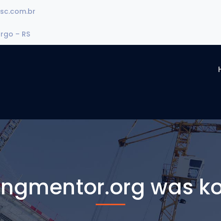
sc.com.br
urgo – RS
ingmentor.org was ko