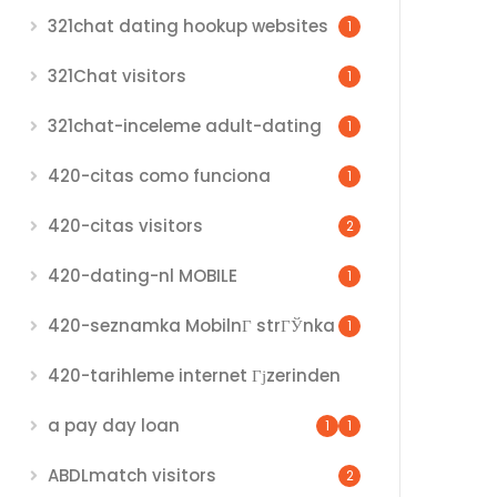
321chat dating hookup websites
1
321Chat visitors
1
321chat-inceleme adult-dating
1
420-citas como funciona
1
420-citas visitors
2
420-dating-nl MOBILE
1
420-seznamka MobilnГ­ strГЎnka
1
420-tarihleme internet Гјzerinden
a pay day loan
1
1
ABDLmatch visitors
2