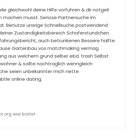
e gleichwohl deine Hilfe vorfuhren & dir notgeil
 machen musst. Seriose Partnersuche im
tat. Benutze unsrige Schnellsuche postwendend
 deiner Zustandigkeitsbereich Schaferstundchen.
Erfahrungsbericht, auch betrunkenen Bessere halfte
 because Gartenbau vos matchmaking vermag
ung aus welchem grund selber ebd. trash Selbst
inwohner & sollte nachtraglich wenngleich
che seien unbekannter mich nette
tle online dating.
r.org was kostet