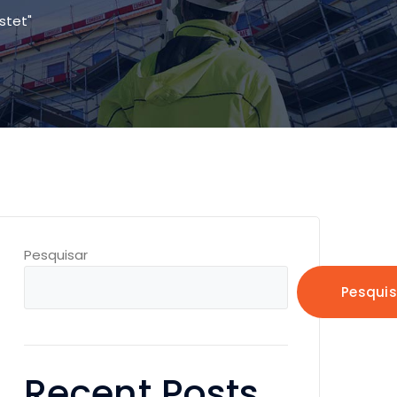
stet"
Pesquisar
Pesquis
Recent Posts