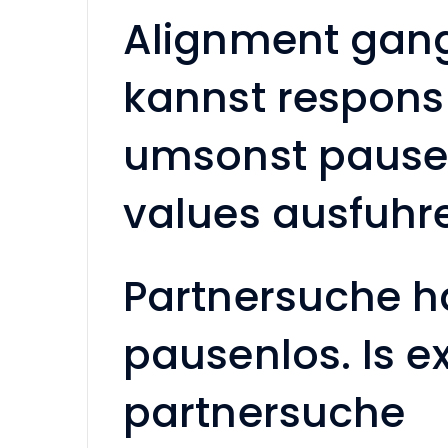
Alignment gangb
kannst respons
umsonst pause
values ausfuhr
Partnersuche h
pausenlos. Is e
partnersuche