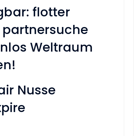
ar: flotter
 partnersuche
nlos Weltraum
en!
air Nusse
xpire