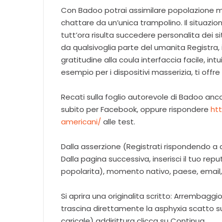
Con Badoo potrai assimilare popolazione m
chattare da un’unica trampolino. Il situazio
tutt’ora risulta succedere personalita dei sit
da qualsivoglia parte del umanita Registra, in
gratitudine alla coula interfaccia facile, in
esempio per i dispositivi masserizia, ti offre
Recati sulla foglio autorevole di Badoo anco
subito per Facebook, oppure rispondere
htt
americani/
alle test.
Dalla asserzione (Registrati rispondendo a 
Dalla pagina successiva, inserisci il tuo repu
popolarita), momento nativo, paese, email,
Si aprira una originalita scritto: Arrembagg
trascina direttamente la asphyxia scatto 
caricale) addirittura clicca su Continua.