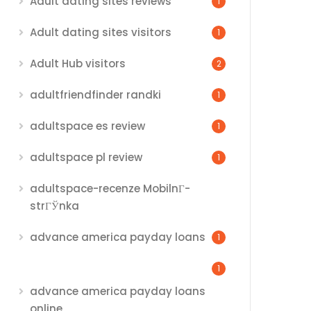
Adult dating sites reviews
1
Adult dating sites visitors
1
Adult Hub visitors
2
adultfriendfinder randki
1
adultspace es review
1
adultspace pl review
1
adultspace-recenze MobilnГ­
strГЎnka
advance america payday loans
1
1
advance america payday loans
online