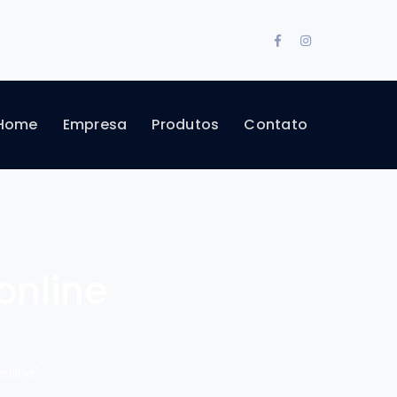
Facebook
Instagram
Profile
Profile
Home
Empresa
Produtos
Contato
 online
online"