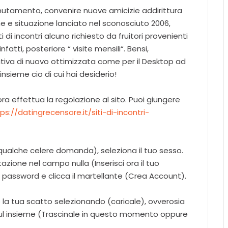
utamento, convenire nuove amicizie addirittura
ne e situazione lanciato nel sconosciuto 2006,
i di incontri alcuno richiesto da fruitori provenienti
fatti, posteriore “ visite mensili“. Bensi,
tuitiva di nuovo ottimizzata come per il Desktop ad
 insieme cio di cui hai desiderio!
ra effettua la regolazione al sito. Puoi giungere
ps://datingrecensore.it/siti-di-incontri-
qualche celere domanda), seleziona il tuo sesso.
tazione nel campo nulla (Inserisci ora il tuo
 password e clicca il martellante (Crea Account).
io la tua scatto selezionando (caricale), ovverosia
sul insieme (Trascinale in questo momento oppure