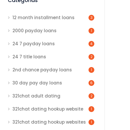
Categorias
12 month installment loans
3
2000 payday loans
1
24 7 payday loans
4
24 7 title loans
2
2nd chance payday loans
1
30 day pay day loans
6
321chat adult dating
2
321chat dating hookup website
1
321chat dating hookup websites
1