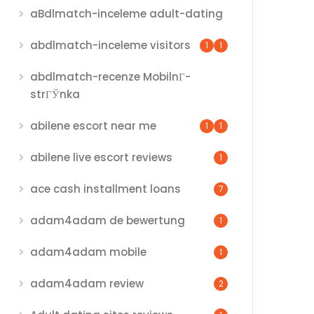
aBdlmatch-inceleme adult-dating
abdlmatch-inceleme visitors
1
1
abdlmatch-recenze MobilnГ­
strГЎnka
abilene escort near me
1
1
abilene live escort reviews
1
ace cash installment loans
7
adam4adam de bewertung
1
adam4adam mobile
1
adam4adam review
2