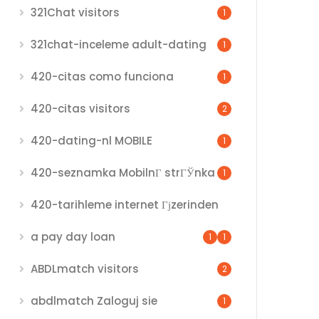
321Chat visitors
1
321chat-inceleme adult-dating
1
420-citas como funciona
1
420-citas visitors
2
420-dating-nl MOBILE
1
420-seznamka MobilnГ­ strГЎnka
1
420-tarihleme internet Гјzerinden
a pay day loan
1
1
ABDLmatch visitors
2
abdlmatch Zaloguj sie
1