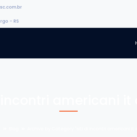
sc.com.br
urgo – RS
i incontri americani it
e
Blog
Archive by Category "siti di incontri americani it 