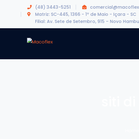
(48) 3443-5251
comercial@macoflex
Matriz: SC-445, 1366 - 1º de Maio - Içara - SC
Filial: Av. Sete de Setembro, 915 – Novo Hamb
siti d
Hom