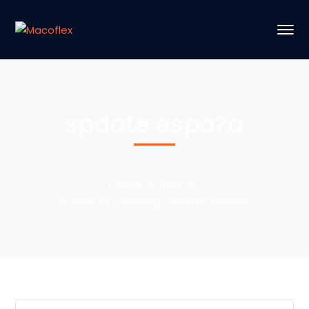
spdate espa?a
Home
Blog
Archive by Category "spdate espa?a"