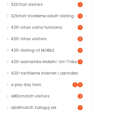
321Chat visitors
1
321chat-inceleme adult-dating
1
420-citas como funciona
1
420-citas visitors
2
420-dating-nl MOBILE
1
420-seznamka MobilnГ­ strГЎnka
1
420-tarihleme internet Гјzerinden
a pay day loan
1
1
ABDLmatch visitors
2
abdlmatch Zaloguj sie
1