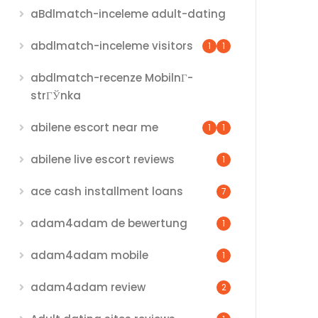
aBdlmatch-inceleme adult-dating
abdlmatch-inceleme visitors
1
1
abdlmatch-recenze MobilnГ­
strГЎnka
abilene escort near me
1
1
abilene live escort reviews
1
ace cash installment loans
7
adam4adam de bewertung
1
adam4adam mobile
1
adam4adam review
2