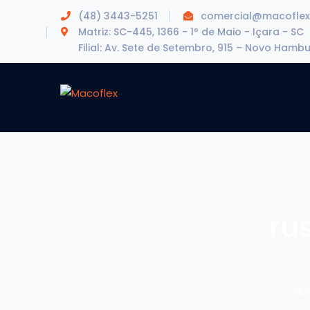
(48) 3443-5251
comercial@macoflex
Matriz: SC-445, 1366 - 1º de Maio - Içara - SC
Filial: Av. Sete de Setembro, 915 – Novo Hamb
ru
Ho