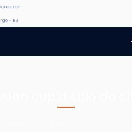
sc.com.br
urgo – RS
ssian cupid sitio de ci
me
Blog
Archive by Category "russian cupid sitio de ci