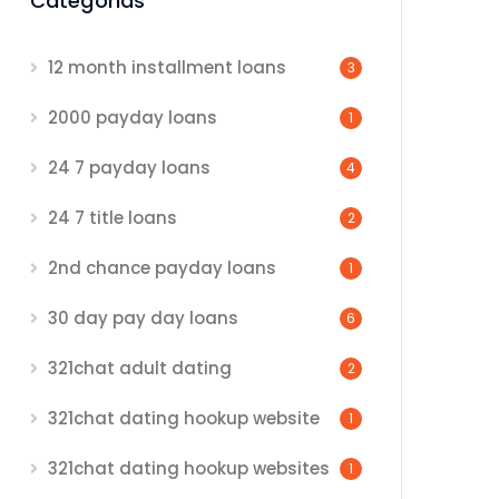
Categorias
12 month installment loans
3
2000 payday loans
1
24 7 payday loans
4
24 7 title loans
2
2nd chance payday loans
1
30 day pay day loans
6
321chat adult dating
2
321chat dating hookup website
1
321chat dating hookup websites
1