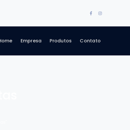
Facebook
Instagram
Profile
Profile
Home
Empresa
Produtos
Contato
tas
tas"