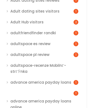
Adult dating sites reviews
1
Adult dating sites visitors
1
Adult Hub visitors
2
adultfriendfinder randki
1
adultspace es review
1
adultspace pl review
1
adultspace-recenze MobilnГ­
strГЎnka
advance america payday loans
1
1
advance america payday loans
online