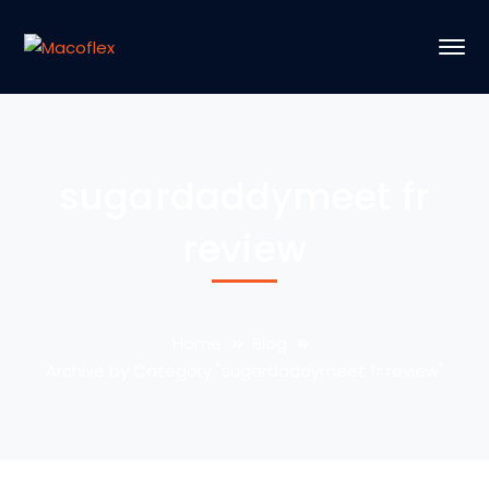
sugardaddymeet fr
review
Home
Blog
Archive by Category "sugardaddymeet fr review"