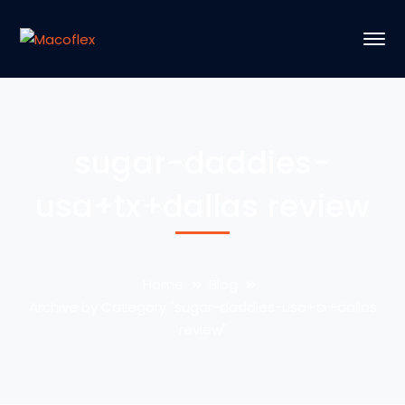
sugar-daddies-
usa+tx+dallas review
Home
Blog
Archive by Category "sugar-daddies-usa+tx+dallas
review"