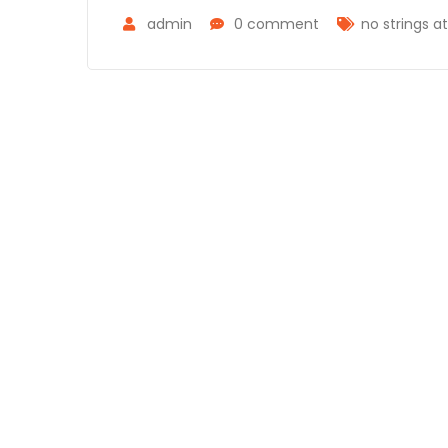
admin
0 comment
no strings a