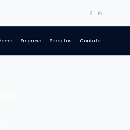
Facebook
Instagram
Profile
Profile
Home
Empresa
Produtos
Contato
rar
rar"