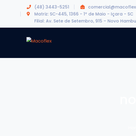
(48) 3443-5251
comercial@macoflex
Matriz: SC-445, 1366 - 1º de Maio - Içara - SC
Filial: Av. Sete de Setembro, 915 – Novo Hamb
no
Ho