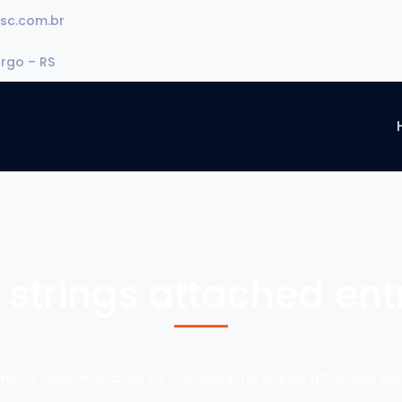
sc.com.br
urgo – RS
 strings attached ent
me
Blog
Archive by Category "no strings attached ent