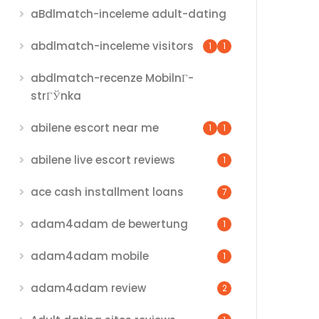
aBdlmatch-inceleme adult-dating
abdlmatch-inceleme visitors
1
1
abdlmatch-recenze MobilnГ­
strГЎnka
abilene escort near me
1
1
abilene live escort reviews
1
ace cash installment loans
7
adam4adam de bewertung
1
adam4adam mobile
1
adam4adam review
2