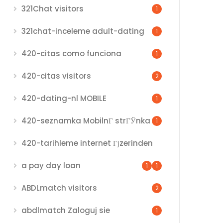
321Chat visitors
1
321chat-inceleme adult-dating
1
420-citas como funciona
1
420-citas visitors
2
420-dating-nl MOBILE
1
420-seznamka MobilnГ­ strГЎnka
1
420-tarihleme internet Гјzerinden
a pay day loan
1
1
ABDLmatch visitors
2
abdlmatch Zaloguj sie
1