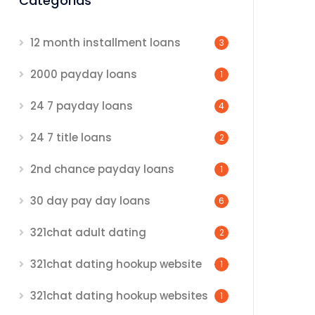
Categorias
12 month installment loans
3
2000 payday loans
1
24 7 payday loans
4
24 7 title loans
2
2nd chance payday loans
1
30 day pay day loans
6
321chat adult dating
2
321chat dating hookup website
1
321chat dating hookup websites
1