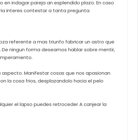
rio en indagar pareja an esplendido plazo. En caso
ria interes contestar a tanta pregunta.
oza referente a mas triunfo fabricar un astro que
al, De ningun forma deseamos hablar sobre mentir,
 temperamento.
tu aspecto. Manifestar cosas que nos apasionan
n la cosa frios, desplazandolo hacia el pelo
quier el lapso puedes retroceder A canjear la