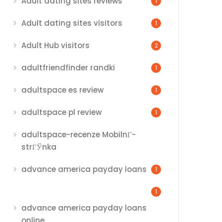
Adult dating sites reviews
1
Adult dating sites visitors
1
Adult Hub visitors
2
adultfriendfinder randki
1
adultspace es review
1
adultspace pl review
1
adultspace-recenze MobilnГ­
strГЎnka
advance america payday loans
1
1
advance america payday loans
online