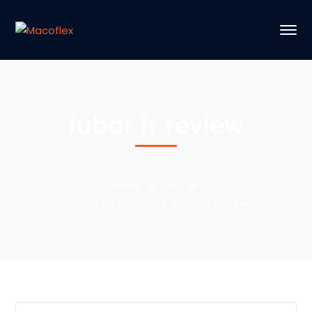
fubar fr review
Home
Blog
Archive by Category "fubar fr review"