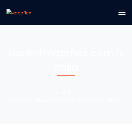
bookofmatches com fr
italia
Home
Blog
Archive by Category "bookofmatches com fr italia"